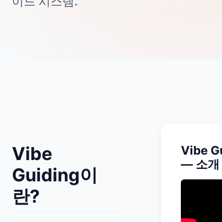
이드 시스템.
Vibe
Vibe G
— 소개
Guiding이
란?